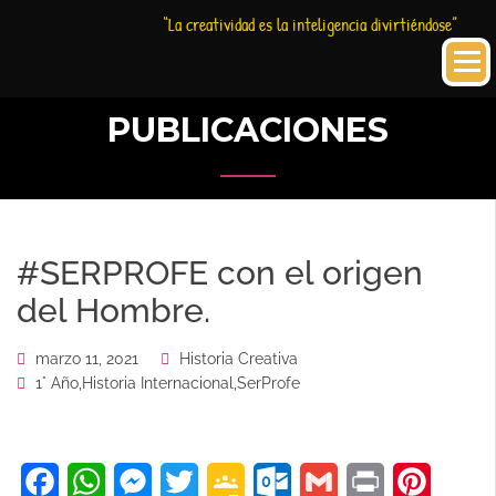
Saltar
Historia
HC
“La creatividad es la inteligencia divirtiéndose”
al
Creativa
contenido
PUBLICACIONES
#SERPROFE con el origen
del Hombre.
marzo 11, 2021
Historia Creativa
1° Año
,
Historia Internacional
,
SerProfe
Facebook
WhatsApp
Messenger
Twitter
Google
Outlook.com
Gmail
Print
Pinteres