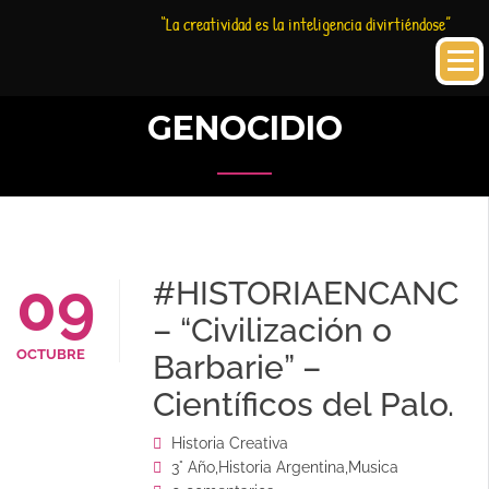
Saltar
Historia
HC
“La creatividad es la inteligencia divirtiéndose”
al
Creativa
contenido
GENOCIDIO
09
#HISTORIAENCANCI
– “Civilización o
OCTUBRE
Barbarie” –
Científicos del Palo.
Historia Creativa
3° Año
,
Historia Argentina
,
Musica