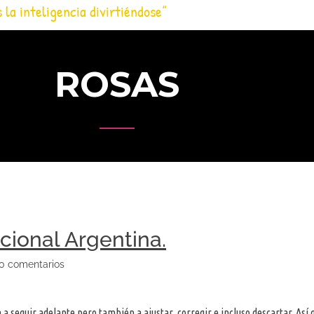
s la inteligencia divirtiéndose”
ROSAS
cional Argentina.
0 comentarios
 seguir adelante pero también a ajustar, corregir e incluso descartar. Así 