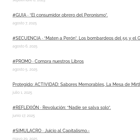
#GUIA · “El consumidor obrero del Peronismo”.
agosto 7, 2025
#SECUENCIA · “Maten a Perón”. Los bombardeos del 55 y el G
agosto 6, 2025
#PROMO · Compra nuestros Libros
agosto 5, 2025
Protegido: ACTIVIDAD: Sabores Memorables, La Mesa de Mirth
julio 1, 2025
#REFLEXIÓN · Revolución: “Nadie se salva solo”.
junio 17, 2025
#SIMULACRO · Juicio al Capitalismo.-
mayo 29, 2025