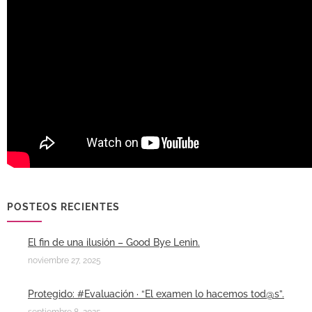
POSTEOS RECIENTES
El fin de una ilusión – Good Bye Lenin.
noviembre 27, 2025
Protegido: #Evaluación · “El examen lo hacemos tod@s”.
septiembre 8, 2025