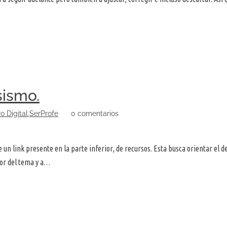
ismo.
ro Digital
,
SerProfe
0 comentarios
 link presente en la parte inferior, de recursos. Esta busca orientar el des
dor del tema y a…