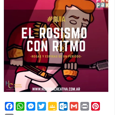
Facebook
WhatsApp
Messenger
Twitter
Google
Outlook.com
Gmail
Print
Pinteres
Classroom