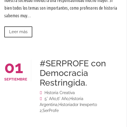
nuestra sociedad involucra una responsabilidad mucho mayor. Si
bien todos los temas son importantes, como profesores de historia
sabemos muy…
Leer más
01
#SERPROFE con
Democracia
SEPTIEMBRE
Restringida.
Historia Creativa
5° Año
,
6° Año
,
Historia
Argentina
,
Historiador Inexperto
2
,
SerProfe