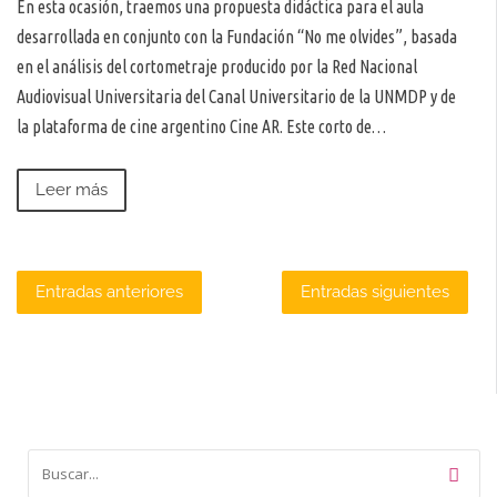
En esta ocasión, traemos una propuesta didáctica para el aula
desarrollada en conjunto con la Fundación “No me olvides”, basada
en el análisis del cortometraje producido por la Red Nacional
Audiovisual Universitaria del Canal Universitario de la UNMDP y de
la plataforma de cine argentino Cine AR. Este corto de…
Leer más
Navegación
Entradas anteriores
Entradas siguientes
de
entradas