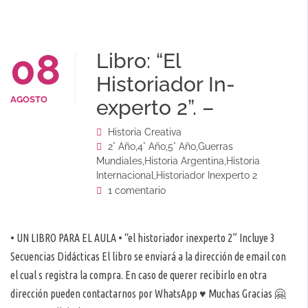
08
Libro: “El
Historiador In-
AGOSTO
experto 2”. –
Historia Creativa
2° Año
,
4° Año
,
5° Año
,
Guerras
Mundiales
,
Historia Argentina
,
Historia
Internacional
,
Historiador Inexperto 2
1 comentario
• UN LIBRO PARA EL AULA • “el historiador inexperto 2” Incluye 3
Secuencias Didácticas El libro se enviará a la dirección de email con
el cual s registra la compra. En caso de querer recibirlo en otra
dirección pueden contactarnos por WhatsApp ♥️ Muchas Gracias 🤗