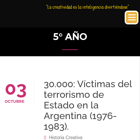
Saltar
Historia
HC
“La creatividad es la inteligencia divirtiéndose”
al
Creativa
contenido
5° AÑO
03
30.000: Víctimas del
terrorismo de
OCTUBRE
Estado en la
Argentina (1976-
1983).
Historia Creativa