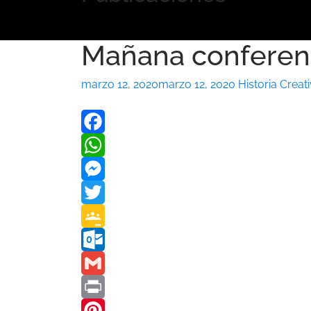
Mañana conferen
marzo 12, 2020
marzo 12, 2020
Historia Creat
Facebook
WhatsApp
Messenger
Twitter
Google
Classroom
Outlook.com
Gmail
Print