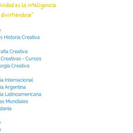
ividad es la inteligencia
divirtiéndose”
e
 Historia Creativa
afía Creativa
 Creativas - Cursos
logía Creativa
ia Internacional
ia Argentina
ria Latinoamericana
as Mundiales
danía
O
O