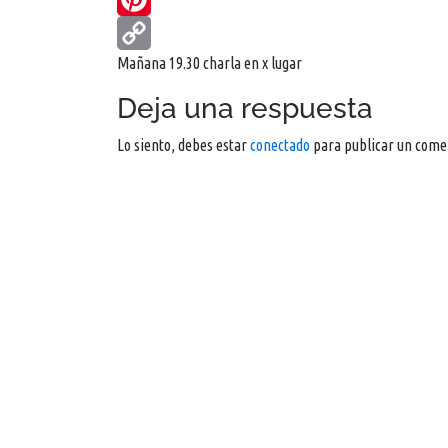
Pinterest
Mañana 19.30 charla en x lugar
Copy
Link
Deja una respuesta
Lo siento, debes estar
conectado
para publicar un come