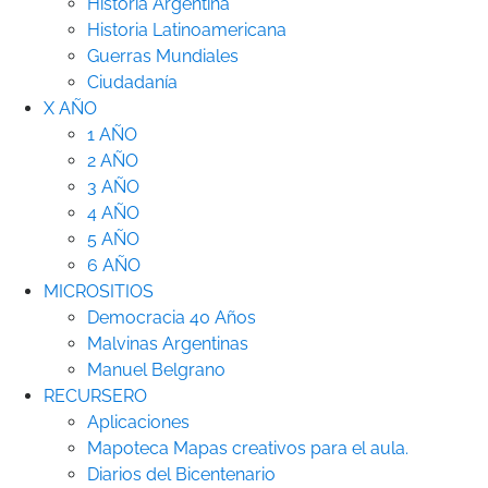
Historia Argentina
Historia Latinoamericana
Guerras Mundiales
Ciudadanía
X AÑO
1 AÑO
2 AÑO
3 AÑO
4 AÑO
5 AÑO
6 AÑO
MICROSITIOS
Democracia 40 Años
Malvinas Argentinas
Manuel Belgrano
RECURSERO
Aplicaciones
Mapoteca
Mapas creativos para el aula.
Diarios del Bicentenario