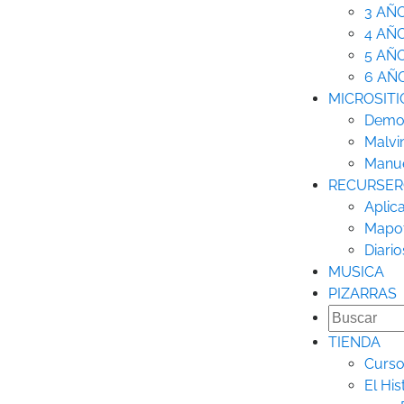
3 AÑ
4 AÑ
5 AÑ
6 AÑ
MICROSITI
Democ
Malvi
Manue
RECURSE
Aplic
Mapo
Diario
MUSICA
PIZARRAS
TIENDA
Curso
El His