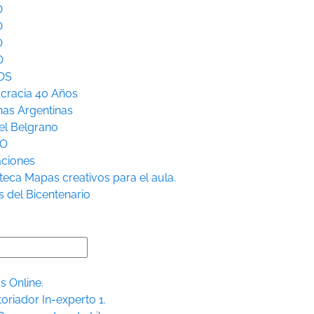
O
O
O
O
OS
racia 40 Años
nas Argentinas
l Belgrano
RO
aciones
teca
Mapas creativos para el aula.
s del Bicentenario
s Online.
toriador In-experto 1.