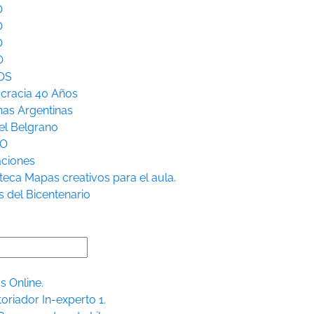
O
O
O
O
OS
racia 40 Años
nas Argentinas
l Belgrano
RO
aciones
teca
Mapas creativos para el aula.
s del Bicentenario
s Online.
toriador In-experto 1.