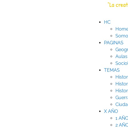
Saltar
“La creat
HC
Historia Creativa
al
contenido
HC
Hom
Somos
PAGINAS
Geogr
Aulas
Socio
TEMAS
Histor
Histor
Histo
Guerr
Ciuda
X AÑO
1 AÑ
2 AÑ