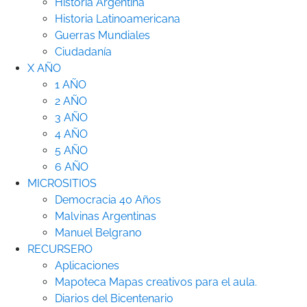
Historia Argentina
Historia Latinoamericana
Guerras Mundiales
Ciudadanía
X AÑO
1 AÑO
2 AÑO
3 AÑO
4 AÑO
5 AÑO
6 AÑO
MICROSITIOS
Democracia 40 Años
Malvinas Argentinas
Manuel Belgrano
RECURSERO
Aplicaciones
Mapoteca
Mapas creativos para el aula.
Diarios del Bicentenario