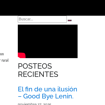
ron
r rural
POSTEOS
RECIENTES
El fin de una ilusión
– Good Bye Lenin.
noviembre 27, 2025