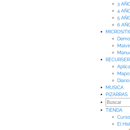
3 AÑ
4 AÑ
5 AÑ
6 AÑ
MICROSITI
Democ
Malvi
Manue
RECURSE
Aplic
Mapo
Diario
MUSICA
PIZARRAS
TIENDA
Curso
El His