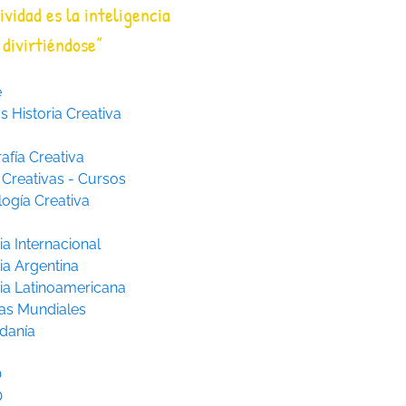
ividad es la inteligencia
divirtiéndose”
e
 Historia Creativa
afía Creativa
 Creativas - Cursos
logía Creativa
ia Internacional
ia Argentina
ria Latinoamericana
as Mundiales
danía
O
O