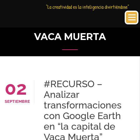
Saltar
Historia
HC
“La creatividad es la inteligencia divirtiéndose”
al
Creativa
contenido
VACA MUERTA
02
#RECURSO –
Analizar
SEPTIEMBRE
transformaciones
con Google Earth
en “la capital de
Vaca Muerta”