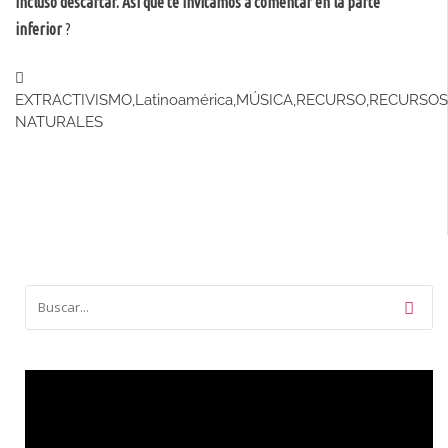
incluso descartar. Así que te invitamos a comentar en la parte
inferior
?
EXTRACTIVISMO
,
Latinoamérica
,
MÚSICA
,
RECURSO
,
RECURSOS
NATURALES