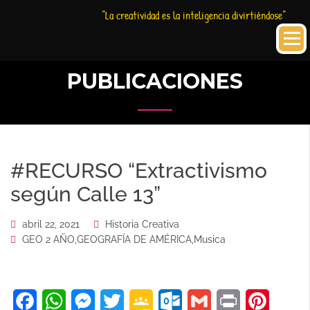
Saltar
Historia
HC
“La creatividad es la inteligencia divirtiéndose”
al
Creativa
contenido
PUBLICACIONES
#RECURSO “Extractivismo
según Calle 13”
abril 22, 2021
Historia Creativa
GEO 2 AÑO
,
GEOGRAFÍA DE AMÉRICA
,
Musica
Facebook
WhatsApp
Messenger
Twitter
Google
Outlook.com
Gmail
Print
Pinteres