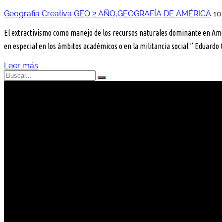
Geografia Creativa
GEO 2 AÑO
,
GEOGRAFÍA DE AMÉRICA
10
El extractivismo como manejo de los recursos naturales dominante en Améri
en especial en los ámbitos académicos o en la militancia social.” Eduard
Leer más