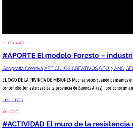
EXTRACTIVISMO
21
octubre
#APORTE El modelo Foresto – industri
Geografia Creativa
ARTÍCULOS CREATIVOS
,
GEO 3 AÑO
,
GE
EL CASO DE LA PRVINCIA DE MISIONES Muchas veces cuando pensamos en arma
contenidos (en este caso de la provincia de Buenos Aires), por conocimie
Leer más
29
abril
#ACTIVIDAD El muro de la resistencia