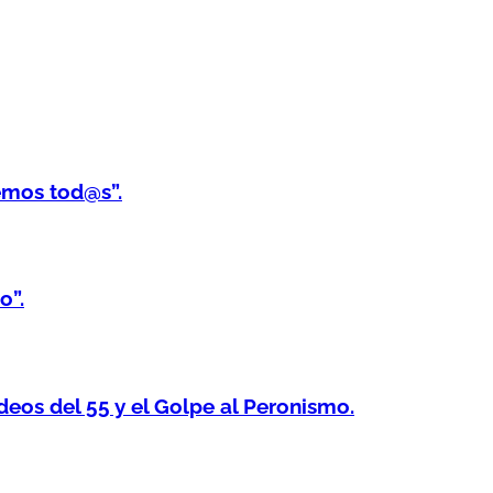
emos tod@s”.
o”.
os del 55 y el Golpe al Peronismo.