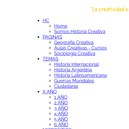
Saltar
“La creatividad e
al
HC
Historia Creativa
contenido
HC
Home
Somos Historia Creativa
PAGINAS
Geografía Creativa
Aulas Creativas - Cursos
Sociología Creativa
TEMAS
Historia Internacional
Historia Argentina
Historia Latinoamericana
Guerras Mundiales
Ciudadanía
X AÑO
1 AÑO
2 AÑO
3 AÑO
4 AÑO
5 AÑO
6 AÑO