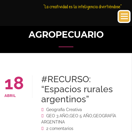
Saltar
Historia
HC
“La creatividad es la inteligencia divirtiéndose”
al
Creativa
contenido
AGROPECUARIO
18
#RECURSO:
“Espacios rurales
ABRIL
argentinos”
Geografia Creativa
GEO 3 AÑO
,
GEO 5 AÑO
,
GEOGRAFÍA
ARGENTINA
2 comentarios