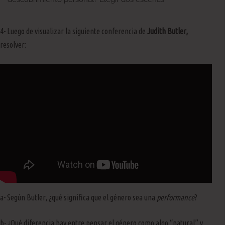
4- Luego de visualizar la siguiente conferencia de
Judith Butler,
resolver:
a- Según Butler, ¿qué significa que el género sea una
performance
?
b- ¿Qué diferencia hay entre pensar el género como algo “natural” y