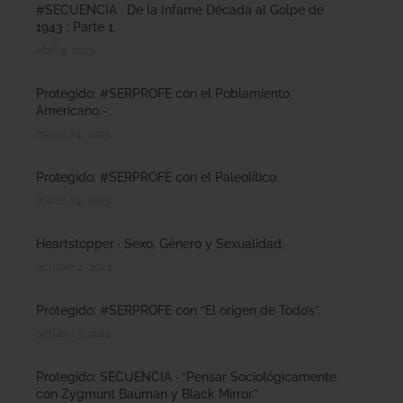
#SECUENCIA · De la Infame Década al Golpe de
1943 : Parte 1.
abril 4, 2025
Protegido: #SERPROFE con el Poblamiento
Americano.-
marzo 24, 2025
Protegido: #SERPROFE con el Paleolítico.
marzo 24, 2025
Heartstopper · Sexo, Género y Sexualidad.
octubre 4, 2024
Protegido: #SERPROFE con “El origen de Todo’s”.
octubre 3, 2024
Protegido: SECUENCIA · “Pensar Sociológicamente
con Zygmunt Bauman y Black Mirror.”