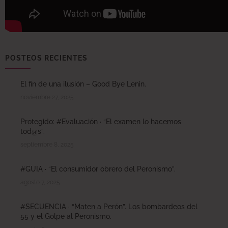
POSTEOS RECIENTES
El fin de una ilusión – Good Bye Lenin.
noviembre 27, 2025
Protegido: #Evaluación · “El examen lo hacemos
tod@s”.
septiembre 8, 2025
#GUIA · “El consumidor obrero del Peronismo”.
agosto 7, 2025
#SECUENCIA · “Maten a Perón”. Los bombardeos del
55 y el Golpe al Peronismo.