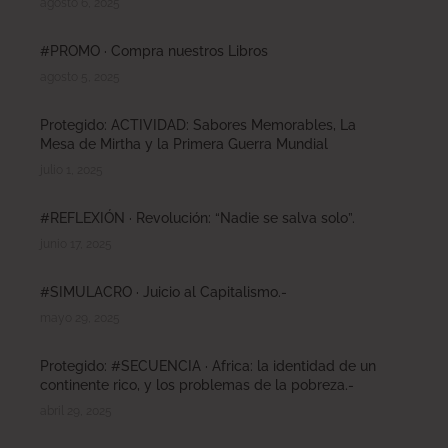
agosto 6, 2025
#PROMO · Compra nuestros Libros
agosto 5, 2025
Protegido: ACTIVIDAD: Sabores Memorables, La
Mesa de Mirtha y la Primera Guerra Mundial
julio 1, 2025
#REFLEXIÓN · Revolución: “Nadie se salva solo”.
junio 17, 2025
#SIMULACRO · Juicio al Capitalismo.-
mayo 29, 2025
Protegido: #SECUENCIA · Africa: la identidad de un
continente rico, y los problemas de la pobreza.-
abril 29, 2025