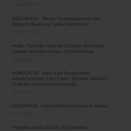
septiembre 3, 2024
#SECUENCIA · “Pensar Sociológicamente con
Zygmunt Bauman y Capitan Fantástico.”
septiembre 3, 2024
#Guia · The Help: Historias Cruzadas. Revolución
cultural, derechos civiles y 3 Ola Feminista.
agosto 28, 2024
#SIMULACRO · Juicio a las Revoluciones
latinoamericanas: Fidel Castro, Salvador Allende y
Victor Paz Estenssoro al banquillo.
agosto 21, 2024
#SECUENCIA · Poblamiento Americano: el debate.
julio 29, 2024
Protegido: #SECUENCIA · El Paleolitico.