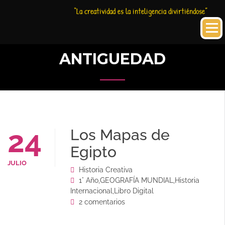
Saltar
Historia
HC
“La creatividad es la inteligencia divirtiéndose”
al
Creativa
contenido
ANTIGUEDAD
24
Los Mapas de
Egipto
JULIO
Historia Creativa
1° Año
,
GEOGRAFÍA MUNDIAL
,
Historia
Internacional
,
Libro Digital
2 comentarios