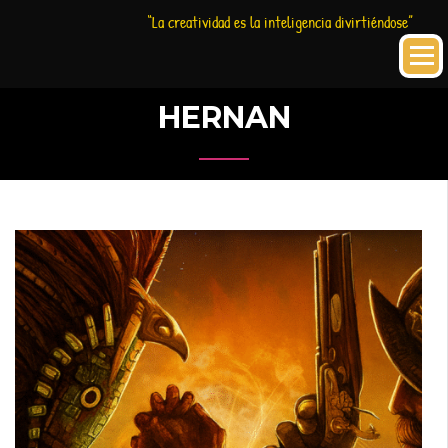
Saltar
Historia
HC
“La creatividad es la inteligencia divirtiéndose”
al
Creativa
contenido
HERNAN