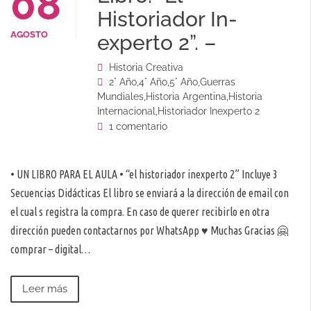
08
Historiador In-
AGOSTO
experto 2”. –
Historia Creativa
2° Año
,
4° Año
,
5° Año
,
Guerras
Mundiales
,
Historia Argentina
,
Historia
Internacional
,
Historiador Inexperto 2
1 comentario
• UN LIBRO PARA EL AULA • “el historiador inexperto 2” Incluye 3
Secuencias Didácticas El libro se enviará a la dirección de email con
el cual s registra la compra. En caso de querer recibirlo en otra
dirección pueden contactarnos por WhatsApp ♥️ Muchas Gracias 🤗
comprar – digital…
Leer más