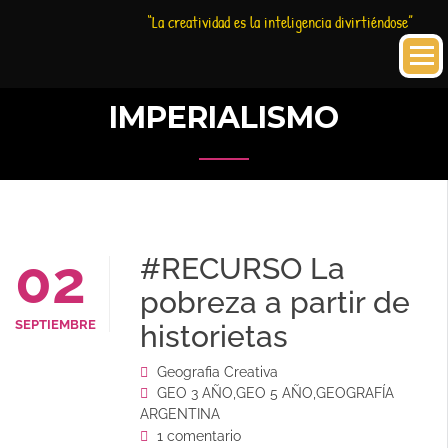
Saltar
Historia
HC
“La creatividad es la inteligencia divirtiéndose”
al
Creativa
contenido
IMPERIALISMO
02
#RECURSO La
pobreza a partir de
SEPTIEMBRE
historietas
Geografia Creativa
GEO 3 AÑO
,
GEO 5 AÑO
,
GEOGRAFÍA
ARGENTINA
1 comentario