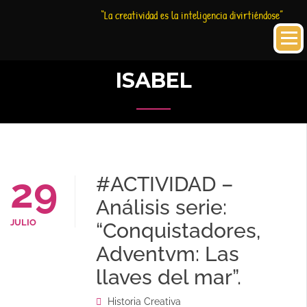
Saltar
Historia
HC
“La creatividad es la inteligencia divirtiéndose”
al
Creativa
contenido
ISABEL
29
#ACTIVIDAD –
Análisis serie:
JULIO
“Conquistadores,
Adventvm: Las
llaves del mar”.
Historia Creativa