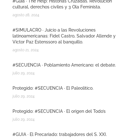
#Guia · The Help: Historias Cruzadas. Revolución
cultural, derechos civiles y 3 Ola Feminista.
agosto 28, 2024
#SIMULACRO · Juicio a las Revoluciones
latinoamericanas: Fidel Castro, Salvador Allende y
Victor Paz Estenssoro al banquillo.
agosto 21, 2024
#SECUENCIA · Poblamiento Americano: el debate.
julio 29, 2024
Protegido: #SECUENCIA · El Paleolitico.
julio 29, 2024
Protegido: #SECUENCIA · El origen del Todo’s
julio 29, 2024
#GUIA · El Precariado: trabajadores del S. XXI.