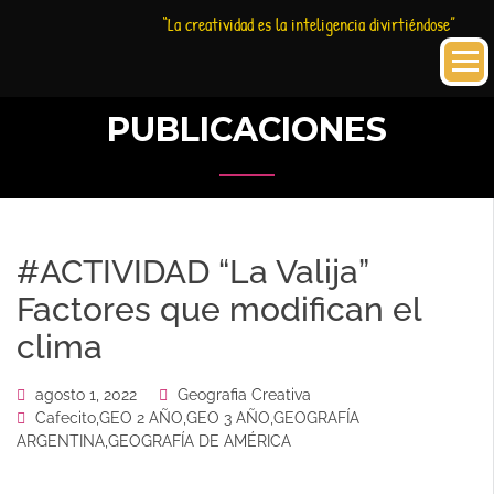
Saltar
Historia
HC
“La creatividad es la inteligencia divirtiéndose”
al
Creativa
contenido
PUBLICACIONES
#ACTIVIDAD “La Valija”
Factores que modifican el
clima
agosto 1, 2022
Geografia Creativa
Cafecito
,
GEO 2 AÑO
,
GEO 3 AÑO
,
GEOGRAFÍA
ARGENTINA
,
GEOGRAFÍA DE AMÉRICA