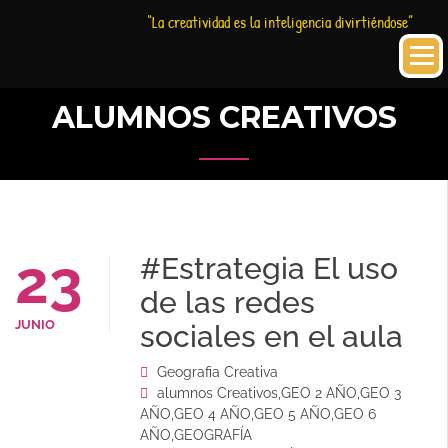
Saltar
Historia
HC
“La creatividad es la inteligencia divirtiéndose”
al
Creativa
contenido
ALUMNOS CREATIVOS
23
#Estrategia El uso
de las redes
JUNIO
sociales en el aula
Geografia Creativa
alumnos Creativos
,
GEO 2 AÑO
,
GEO 3
AÑO
,
GEO 4 AÑO
,
GEO 5 AÑO
,
GEO 6
AÑO
,
GEOGRAFÍA