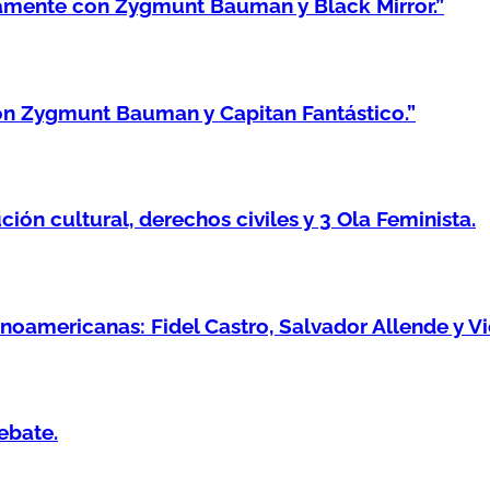
amente con Zygmunt Bauman y Black Mirror.”
n Zygmunt Bauman y Capitan Fantástico.”
ión cultural, derechos civiles y 3 Ola Feminista.
noamericanas: Fidel Castro, Salvador Allende y Vi
ebate.