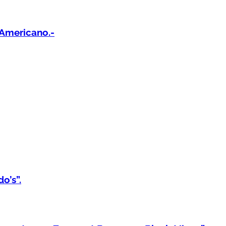
Americano.-
o’s”.