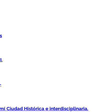
s
I.
-
Ciudad Histórica e interdisciplinaria.