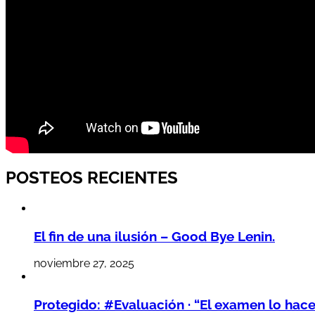
POSTEOS RECIENTES
El fin de una ilusión – Good Bye Lenin.
noviembre 27, 2025
Protegido: #Evaluación · “El examen lo hac