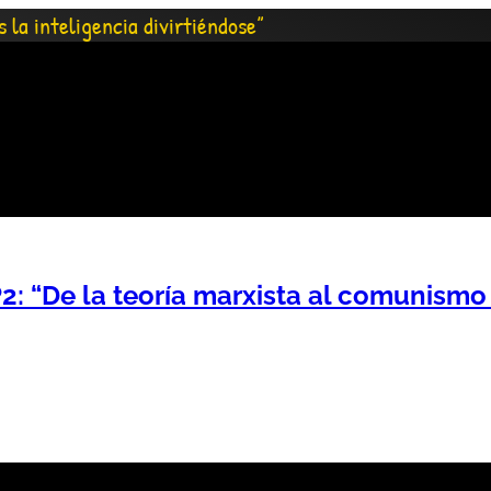
s la inteligencia divirtiéndose”
2: “De la teoría marxista al comunismo 