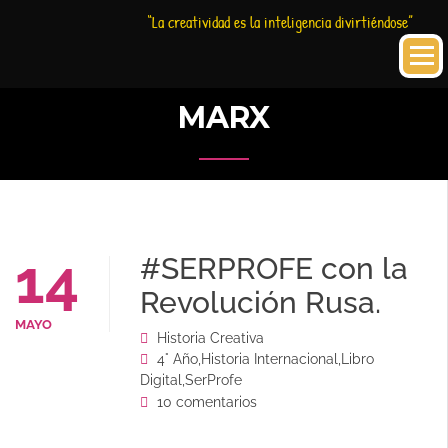
Saltar
Historia
HC
“La creatividad es la inteligencia divirtiéndose”
al
Creativa
contenido
MARX
14
#SERPROFE con la
Revolución Rusa.
MAYO
Historia Creativa
4° Año
,
Historia Internacional
,
Libro
Digital
,
SerProfe
10 comentarios