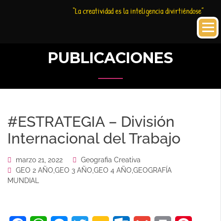
Saltar
Historia
HC
“La creatividad es la inteligencia divirtiéndose”
al
Creativa
contenido
PUBLICACIONES
#ESTRATEGIA – División
Internacional del Trabajo
marzo 21, 2022
Geografia Creativa
GEO 2 AÑO
,
GEO 3 AÑO
,
GEO 4 AÑO
,
GEOGRAFÍA
MUNDIAL