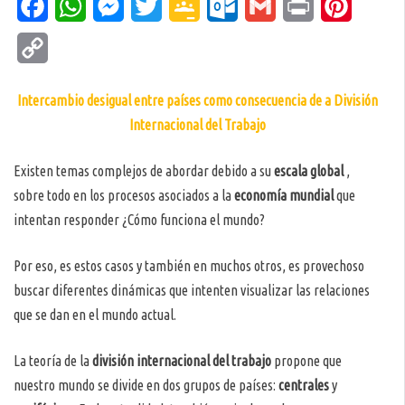
Facebook
WhatsApp
Messenger
Twitter
Google
Outlook.com
Gmail
Print
Pinteres
Classroom
Copy
Link
Intercambio desigual
entre países como consecuencia de a División
Internacional del Trabajo
Existen temas complejos de abordar debido a su
escala global
,
sobre todo en los procesos asociados a la
economía mundial
que
intentan responder ¿Cómo funciona el mundo?
Por eso, es estos casos y también en muchos otros, es provechoso
buscar diferentes dinámicas que intenten visualizar las relaciones
que se dan en el mundo actual.
La teoría de la
división internacional del trabajo
propone que
nuestro mundo se divide en dos grupos de países:
centrales
y