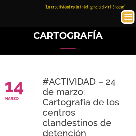
Saltar
Historia
HC
“La creatividad es la inteligencia divirtiéndose”
al
Creativa
contenido
CARTOGRAFÍA
14
#ACTIVIDAD – 24
de marzo:
MARZO
Cartografía de los
centros
clandestinos de
detención