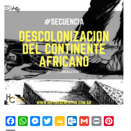
Facebook
WhatsApp
Messenger
Twitter
Google
Outlook.com
Gmail
Print
Pinteres
Classroom