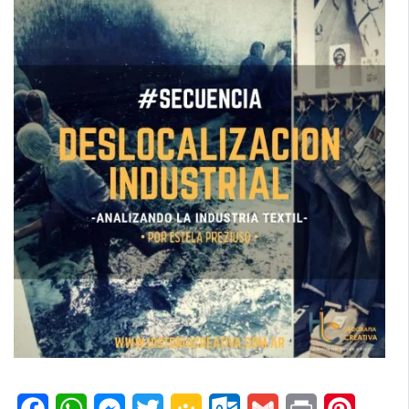
Facebook
WhatsApp
Messenger
Twitter
Google
Outlook.com
Gmail
Print
Pinteres