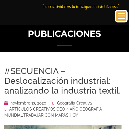
Saltar
Historia
HC
“La creatividad es la inteligencia divirtiéndose”
al
Creativa
contenido
PUBLICACIONES
#SECUENCIA –
Deslocalización industrial:
analizando la industria textil.
noviembre 13, 2020
Geografia Creativa
ARTÍCULOS CREATIVOS
,
GEO 4 AÑO
,
GEOGRAFÍA
MUNDIAL
,
TRABAJAR CON MAPAS HOY