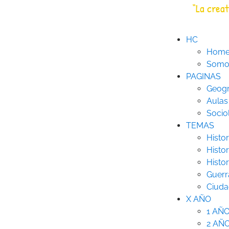
Saltar
“La creat
HC
Historia Creativa
al
contenido
HC
Hom
Somos
PAGINAS
Geogr
Aulas
Socio
TEMAS
Histor
Histor
Histo
Guerr
Ciuda
X AÑO
1 AÑ
2 AÑ