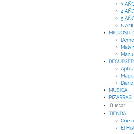
3 AÑ
4 AÑ
5 AÑ
6 AÑ
MICROSITI
Democ
Malvi
Manue
RECURSE
Aplic
Mapo
Diario
MUSICA
PIZARRAS
TIENDA
Curso
El His