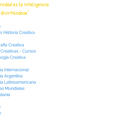
ividad es la inteligencia
divirtiéndose”
e
 Historia Creativa
afía Creativa
 Creativas - Cursos
logía Creativa
ia Internacional
ia Argentina
ria Latinoamericana
as Mundiales
danía
O
O