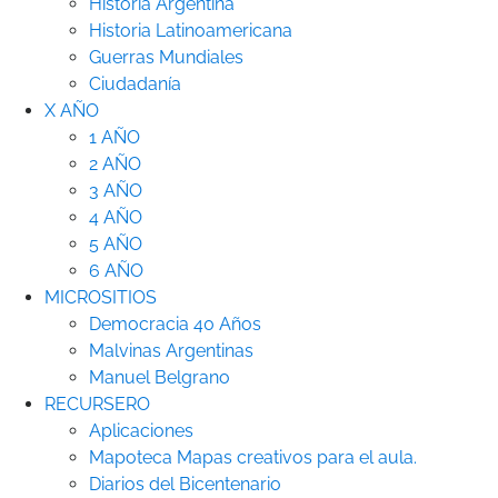
Historia Argentina
Historia Latinoamericana
Guerras Mundiales
Ciudadanía
X AÑO
1 AÑO
2 AÑO
3 AÑO
4 AÑO
5 AÑO
6 AÑO
MICROSITIOS
Democracia 40 Años
Malvinas Argentinas
Manuel Belgrano
RECURSERO
Aplicaciones
Mapoteca
Mapas creativos para el aula.
Diarios del Bicentenario