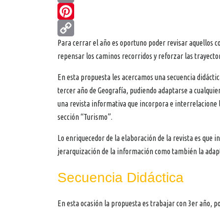
Print
Pinterest
Para cerrar el año es oportuno poder revisar aquellos 
Copy
repensar los caminos recorridos y reforzar las trayect
Link
En esta propuesta les acercamos una secuencia didáctica
tercer año de Geografía, pudiendo adaptarse a cualquier 
una revista informativa que incorpora e interrelacione 
sección “Turismo”.
Lo enriquecedor de la elaboración de la revista es que in
jerarquización de la información como también la adapt
Secuencia Didáctica
En esta ocasión la propuesta es trabajar con 3er año, po