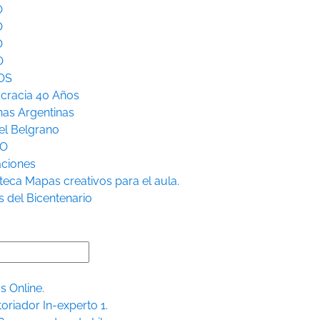
O
O
O
O
OS
racia 40 Años
nas Argentinas
l Belgrano
RO
aciones
teca
Mapas creativos para el aula.
s del Bicentenario
s Online.
toriador In-experto 1.