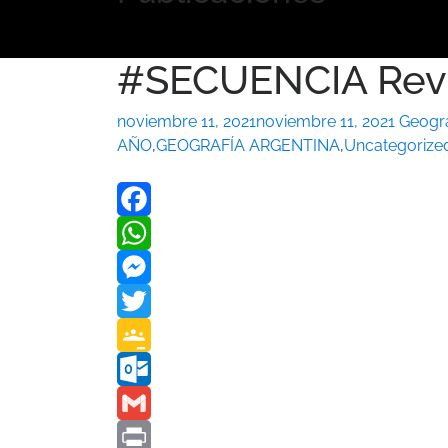
#SECUENCIA Revis
noviembre 11, 2021
noviembre 11, 2021
Geogra
AÑO
,
GEOGRAFÍA ARGENTINA
,
Uncategorize
Facebook
WhatsApp
Messenger
Twitter
Google
Classroom
Outlook.com
Gmail