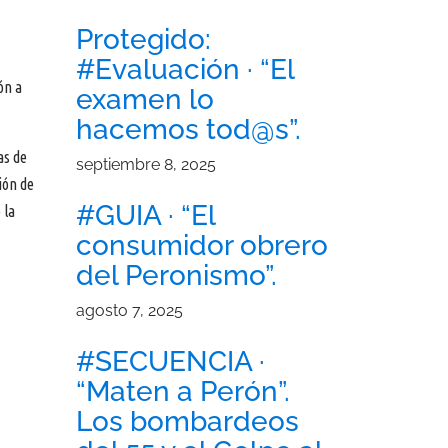
Protegido:
#Evaluación · “El
ón a
examen lo
hacemos tod@s”.
as de
septiembre 8, 2025
ión de
#GUIA · “El
 la
consumidor obrero
del Peronismo”.
agosto 7, 2025
#SECUENCIA ·
“Maten a Perón”.
Los bombardeos