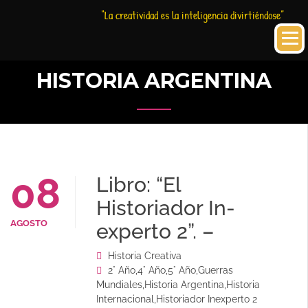
Saltar
Historia
HC
“La creatividad es la inteligencia divirtiéndose”
al
Creativa
contenido
HISTORIA ARGENTINA
08
Libro: “El
Historiador In-
AGOSTO
experto 2”. –
Historia Creativa
2° Año
,
4° Año
,
5° Año
,
Guerras
Mundiales
,
Historia Argentina
,
Historia
Internacional
,
Historiador Inexperto 2