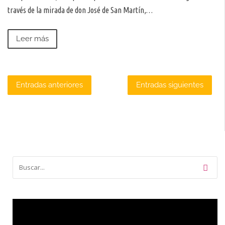
través de la mirada de don José de San Martín,…
Leer más
Navegación
Entradas anteriores
Entradas siguientes
de
entradas