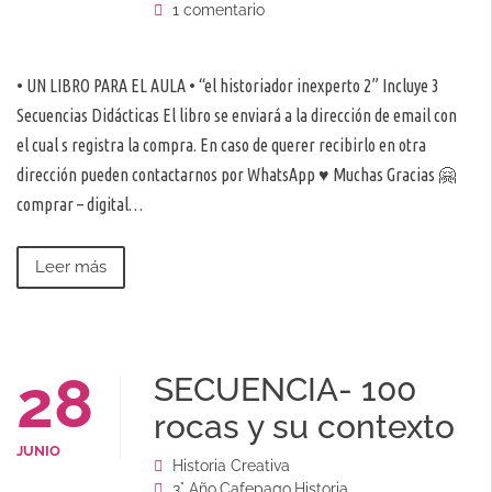
1 comentario
• UN LIBRO PARA EL AULA • “el historiador inexperto 2” Incluye 3
Secuencias Didácticas El libro se enviará a la dirección de email con
el cual s registra la compra. En caso de querer recibirlo en otra
dirección pueden contactarnos por WhatsApp ♥️ Muchas Gracias 🤗
comprar – digital…
Leer más
28
SECUENCIA- 100
rocas y su contexto
JUNIO
Historia Creativa
3° Año
,
Cafepago
,
Historia