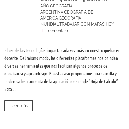
AÑO
,
GEO 4 AÑO
,
GEO 5 AÑO
,
GEO 6
AÑO
,
GEOGRAFÍA
ARGENTINA
,
GEOGRAFÍA DE
AMÉRICA
,
GEOGRAFÍA
MUNDIAL
,
TRABAJAR CON MAPAS HOY
1 comentario
El uso de las tecnologías impacta cada vez más en nuestro quehacer
docente. Del mismo modo, las diferentes plataformas nos brindan
diversas herramientas que nos facilitan algunos procesos de
enseñanza y aprendizaje. En este caso proponemos una sencilla y
poderosa herramienta de la aplicación de Google “Hoja de Calculo”.
Esta…
Leer más