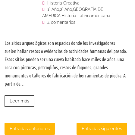
Historia Creativa
1° Año
,
2° Año
,
GEOGRAFÍA DE
AMÉRICA
,
Historia Latinoamericana
4 comentarios
Los sitios arqueológicos son espacios donde los investigadores
suelen hallar restos o evidencias de actividades humanas del pasado.
Estos sitios pueden ser una cueva habitada hace miles de años, una
roca con pinturas, petroglifos, restos de fogones, grandes
monumentos o talleres de fabricación de herramientas de piedra. A
partir de…
Leer más
Navegación
Entradas anteriores
Entradas siguientes