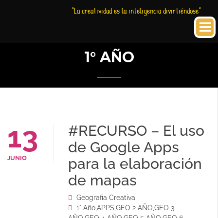
Saltar
Historia
HC
“La creatividad es la inteligencia divirtiéndose”
al
Creativa
contenido
1° AÑO
13
#RECURSO – El uso
de Google Apps
JUNIO
para la elaboración
de mapas
Geografia Creativa
1° Año
,
APPS
,
GEO 2 AÑO
,
GEO 3