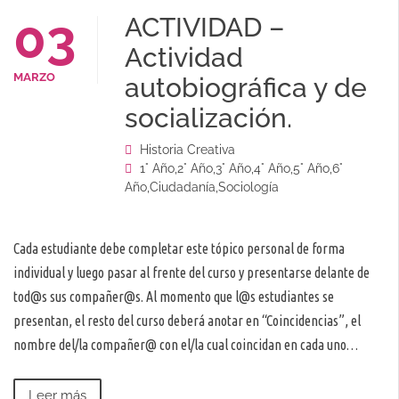
03
ACTIVIDAD –
Actividad
MARZO
autobiográfica y de
socialización.
Historia Creativa
1° Año
,
2° Año
,
3° Año
,
4° Año
,
5° Año
,
6°
Año
,
Ciudadanía
,
Sociología
Cada estudiante debe completar este tópico personal de forma
individual y luego pasar al frente del curso y presentarse delante de
tod@s sus compañer@s. Al momento que l@s estudiantes se
presentan, el resto del curso deberá anotar en “Coincidencias”, el
nombre del/la compañer@ con el/la cual coincidan en cada uno…
Leer más