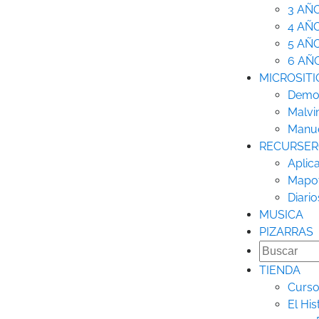
3 AÑ
4 AÑ
5 AÑ
6 AÑ
MICROSITI
Democ
Malvi
Manue
RECURSE
Aplic
Mapo
Diario
MUSICA
PIZARRAS
TIENDA
Curso
El His