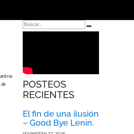
nuestras
POSTEOS
s de
RECIENTES
El fin de una ilusión
– Good Bye Lenin.
noviembre 27, 2025