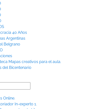
O
O
O
O
OS
racia 40 Años
nas Argentinas
l Belgrano
RO
aciones
teca
Mapas creativos para el aula.
s del Bicentenario
s Online.
toriador In-experto 1.