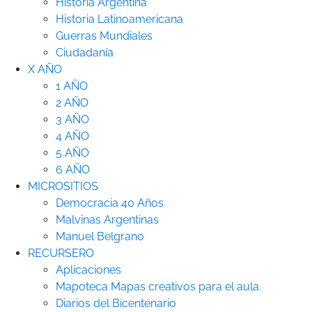
Historia Argentina
Historia Latinoamericana
Guerras Mundiales
Ciudadanía
X AÑO
1 AÑO
2 AÑO
3 AÑO
4 AÑO
5 AÑO
6 AÑO
MICROSITIOS
Democracia 40 Años
Malvinas Argentinas
Manuel Belgrano
RECURSERO
Aplicaciones
Mapoteca
Mapas creativos para el aula.
Diarios del Bicentenario