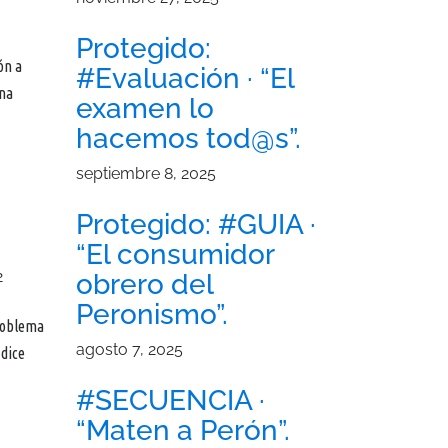
Protegido:
ón a
#Evaluación · “El
una
examen lo
hacemos tod@s”.
septiembre 8, 2025
Protegido: #GUIA ·
“El consumidor
2
obrero del
Peronismo”.
problema
agosto 7, 2025
 dice
#SECUENCIA ·
“Maten a Perón”.