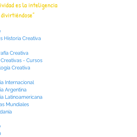
ividad es la inteligencia
divirtiéndose”
e
 Historia Creativa
afía Creativa
 Creativas - Cursos
logía Creativa
ia Internacional
ia Argentina
ria Latinoamericana
as Mundiales
danía
O
O