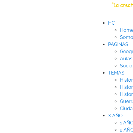
Saltar
“La creat
HC
Historia Creativa
al
contenido
HC
Hom
Somos
PAGINAS
Geogr
Aulas
Socio
TEMAS
Histor
Histor
Histo
Guerr
Ciuda
X AÑO
1 AÑ
2 AÑ